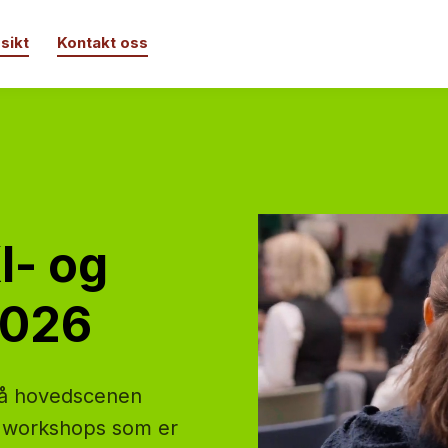
sikt
Kontakt oss
KI- og
2026
r på hovedscenen
workshops som er