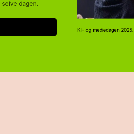
å selve dagen.
KI- og mediedagen 2025.