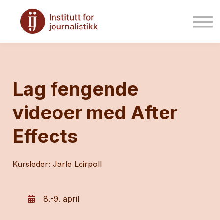
Kontakt oss
Logg inn
Lag fengende
videoer med After
Effects
Kursleder: Jarle Leirpoll
8.-9. april